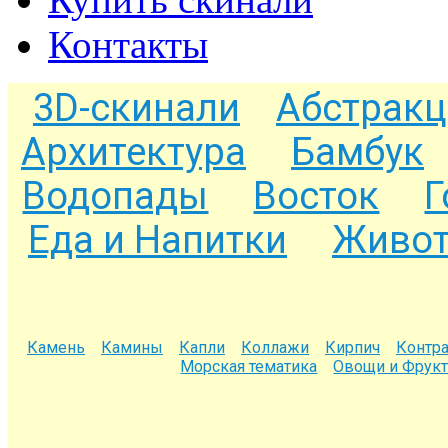
Контакты
3D-скинали
Абстракц
Архитектура
Бамбук
Водопады
Восток
Г
Еда и Напитки
Живот
Камень
Камины
Капли
Коллажи
Кирпич
Контра
Морская тематика
Овощи и Фрук