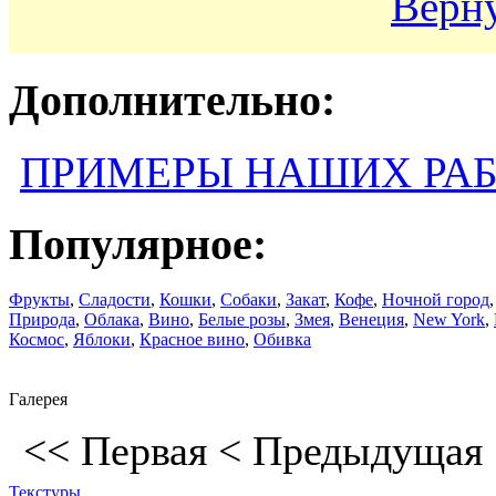
Верну
Дополнительно:
ПРИМЕРЫ НАШИХ РА
Популярное:
Фрукты
,
Сладости
,
Кошки
,
Собаки
,
Закат
,
Кофе
,
Ночной город
Природа
,
Облака
,
Вино
,
Белые розы
,
Змея
,
Венеция
,
New York
,
Космос
,
Яблоки
,
Красное вино
,
Обивка
Галерея
<<
Первая
<
Предыдущая
Текстуры