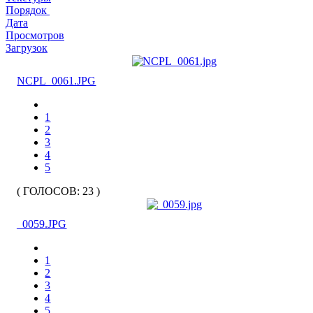
Порядок
Дата
Просмотров
Загрузок
NCPL_0061.JPG
1
2
3
4
5
( ГОЛОСОВ: 23 )
_0059.JPG
1
2
3
4
5