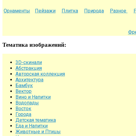
Орнаменты
Пейзажи
Плитка
Природа
Разное
Фр
Тематика изображений:
3D-скинали
Абстракция
Авторская коллекция
Архитектура
Бамбук
Вектор
Вино и Напитки
Водопады
Восток
Города
Детская тематика
Еда и Напитки
Животные и Птицы