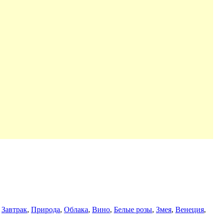
,
Завтрак
,
Природа
,
Облака
,
Вино
,
Белые розы
,
Змея
,
Венеция
,