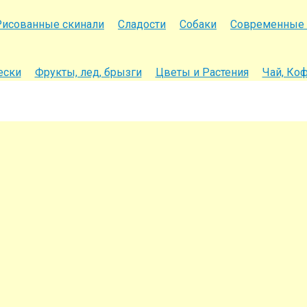
Рисованные скинали
Сладости
Собаки
Современные 
ески
Фрукты, лед, брызги
Цветы и Растения
Чай, Ко