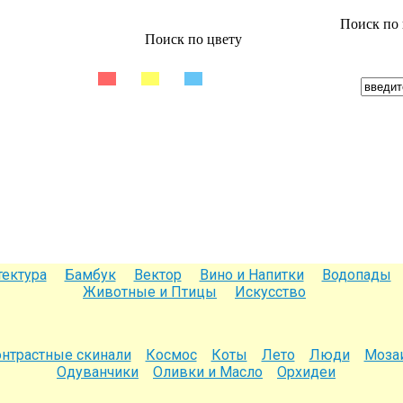
Поиск по 
Поиск по цвету
тектура
Бамбук
Вектор
Вино и Напитки
Водопады
Животные и Птицы
Искусство
нтрастные скинали
Космос
Коты
Лето
Люди
Моза
Одуванчики
Оливки и Масло
Орхидеи